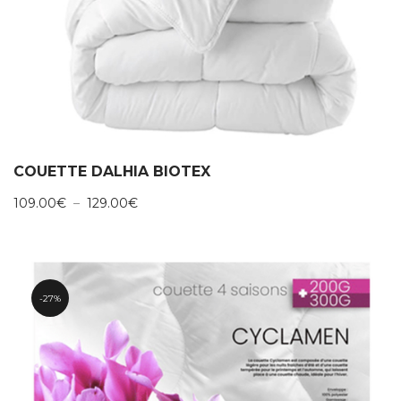
COUETTE DALHIA BIOTEX
Plage
109.00
€
–
129.00
€
de
prix :
109.00€
à
129.00€
27%