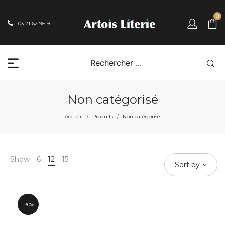
0
03 21 62 96 91
Non catégorisé
Accueil
Produits
Non catégorisé
/
/
Show
6
12
15
Sort by
30%