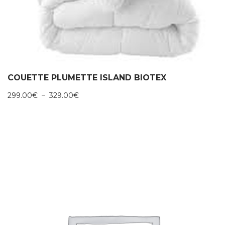
COUETTE PLUMETTE ISLAND BIOTEX
Plage
299.00
€
–
329.00
€
de
prix :
299.00€
à
329.00€