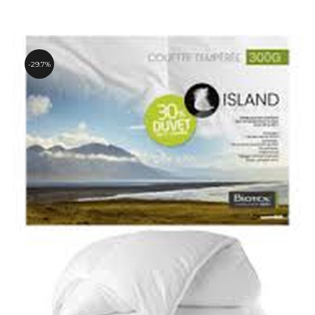
de
prix :
149.00€
à
174.00€
29.7%