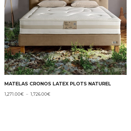
MATELAS CRONOS LATEX PLOTS NATUREL
Plage
1,271.00
€
–
1,726.00
€
de
prix :
1,271.00€
à
1,726.00€