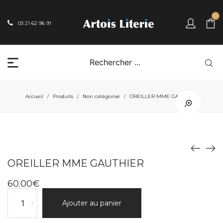
0
03 21 62 96 91
Accueil
Produits
Non catégorisé
OREILLER MME GAUTHIER
/
/
/
OREILLER MME GAUTHIER
60.00
€
quantité
-
+
Ajouter au panier
de
OREILLER