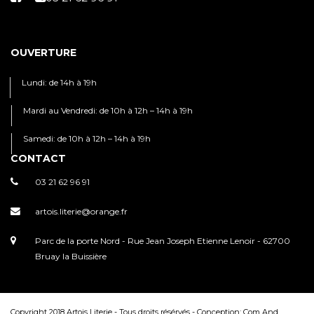
OUVERTURE
Lundi: de 14h à 19h
Mardi au Vendredi: de 10h à 12h – 14h à 19h
Samedi: de 10h à 12h – 14h à 19h
CONTACT
03 21 62 96 91
artois.literie@orange.fr
Parc de la porte Nord - Rue Jean Joseph Etienne Lenoir - 62700
Bruay la Buissière
Copyright 2018 Artois Literie - Tous droits résérvés - Conception:
Com And