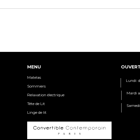
MENU
OUVER
Matelas
Lundi: 
Sommiers
Mardi a
Relaxation électrique
Tête de Lit
Samedi:
Linge de lit