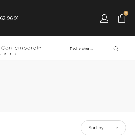
0
 62 96 91
Sort by