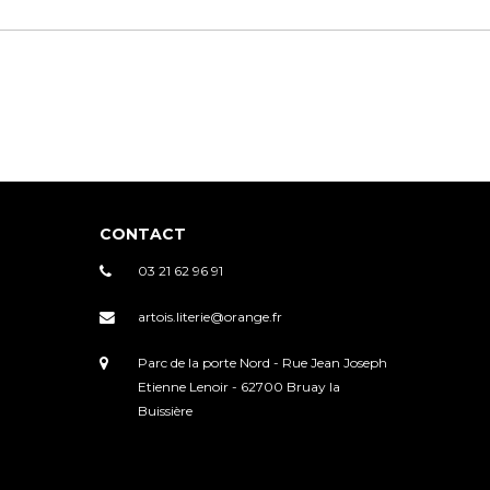
CONTACT
03 21 62 96 91
artois.literie@orange.fr
Parc de la porte Nord - Rue Jean Joseph
Etienne Lenoir - 62700 Bruay la
Buissière