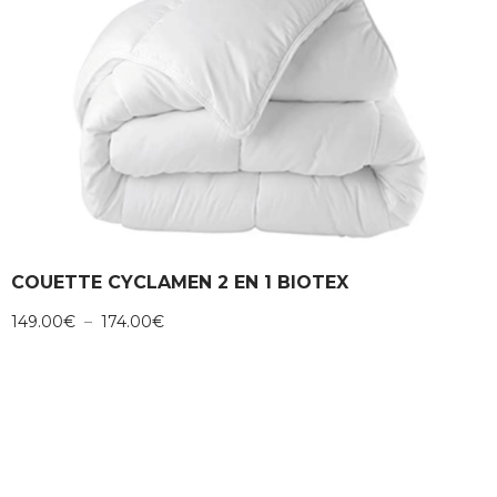
COUETTE CYCLAMEN 2 EN 1 BIOTEX
Plage
149.00
€
–
174.00
€
de
prix :
149.00€
à
174.00€