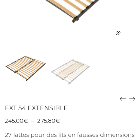
EXT 54 EXTENSIBLE
Plage
245.00
€
–
275.80
€
de
prix :
27 lattes pour des lits en fausses dimensions
245.00€