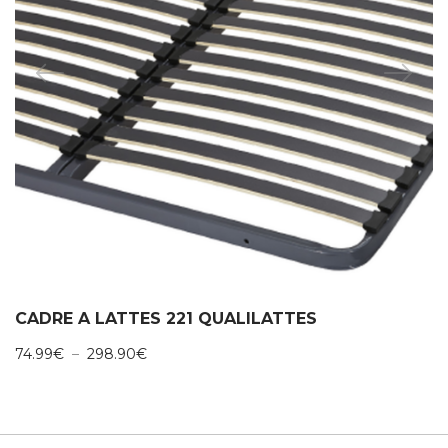
CADRE A LATTES 221 QUALILATTES
Plage
74.99
€
–
298.90
€
de
prix :
74.99€
à