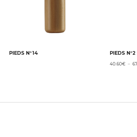
PIEDS N°14
PIEDS N°2
40.60
€
–
6