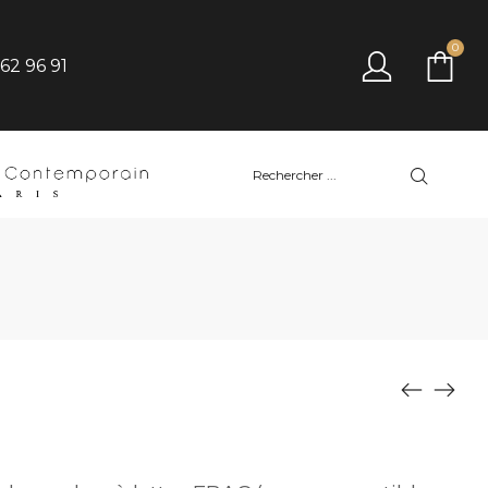
0
 62 96 91