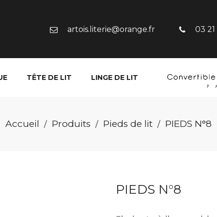
artois.literie@orange.fr
03 21
UE
TÊTE DE LIT
LINGE DE LIT
Accueil
Produits
Pieds de lit
PIEDS N°8
/
/
/
PIEDS N°8