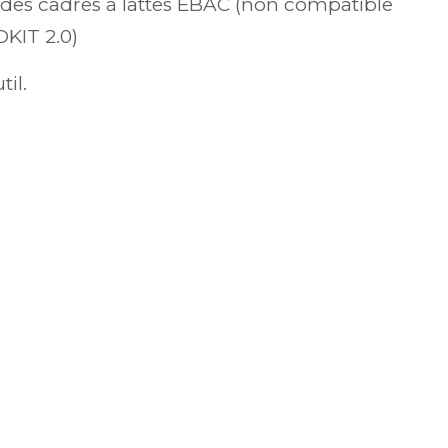
 des cadres à lattes EBAC (non compatible
KIT 2.0)
il.