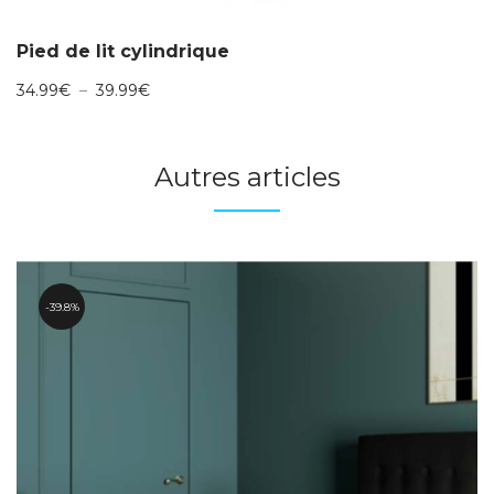
Pied de lit cylindrique
Plage
34.99
€
–
39.99
€
de
prix :
34.99€
Autres articles
à
39.99€
39.8%