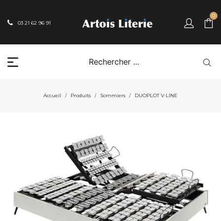
0
03 21 62 96 91
Accueil
Produits
Sommiers
DUOPLOT V·LINE
/
/
/