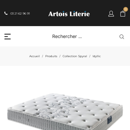
0
03 21 62 96 91
Accueil
Produits
Collection Spyral
Idyllic
/
/
/