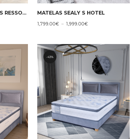
MATELAS HOTEL HERMES RESSORTS ENSACHES MOUSSE A MEMOIRE
MATELAS SEALY S HOTEL
Plage
1,799.00
€
–
1,999.00
€
de
prix :
00€
1,799.00€
à
00€
1,999.00€
43%