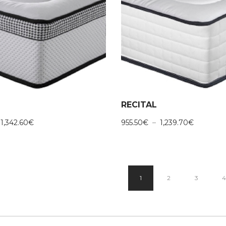
RECITAL
Plage
Plage
1,342.60
€
955.50
€
–
1,239.70
€
de
de
prix :
prix :
1,019.20€
955.50€
à
à
1,342.60€
1,239.70
1
2
3
4