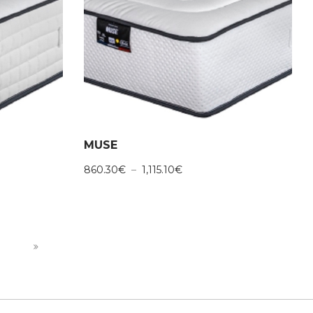
MUSE
Plage
860.30
€
–
1,115.10
€
de
prix :
860.30€
à
€
1,115.10€