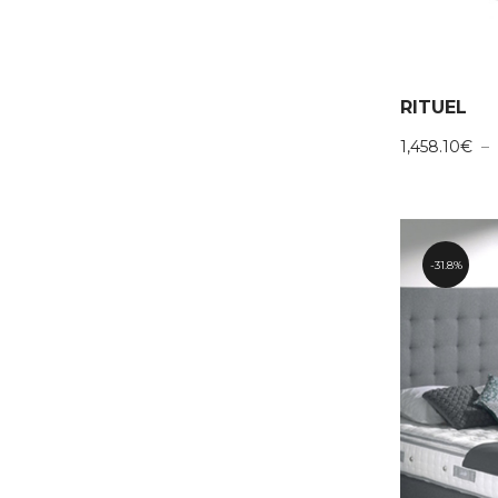
RITUEL
1,458.10
€
–
31.8%