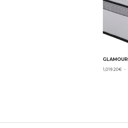
GLAMOUR
1,019.20
€
–