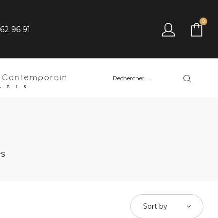
0
 62 96 91
és
Sort by