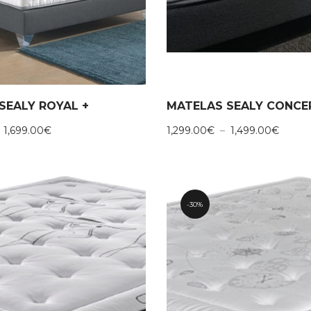
SEALY ROYAL +
MATELAS SEALY CONC
Plage
Plage
–
1,699.00
€
1,299.00
€
–
1,499.00
€
de
de
prix :
prix :
1,499.00€
1,299.
à
à
1,699.00€
1,499.
30%