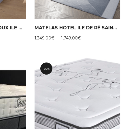
MATELAS HOTEL RIVEDOUX ILE DE RE
MATELAS HOTEL ILE DE RÉ SAINT MARTIN
Plage
1,349.00
€
–
1,749.00
€
de
prix :
00€
1,349.00€
à
00€
1,749.00€
30%