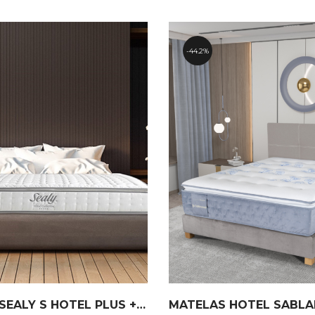
prix
décroissant
44.2%
MATELAS SEALY S HOTEL PLUS + COLLECTION