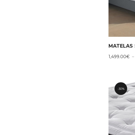
MATELAS 
1,499.00
€
30%