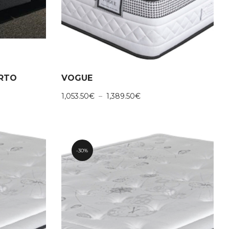
ERTO
VOGUE
Plage
1,053.50
€
–
1,389.50
€
de
prix :
00€
1,053.50€
à
00€
1,389.50€
30%