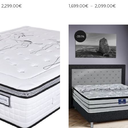
Plage
Plage
–
2,299.00
€
1,699.00
€
–
2,099.00
€
de
de
prix :
prix :
1,999.00€
1,699
à
à
2,299.00€
2,099
39.1%