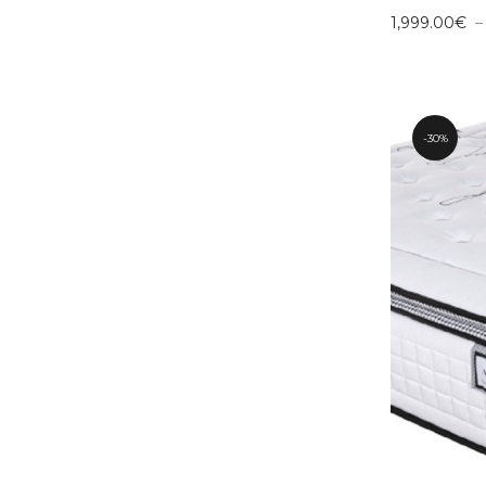
1,999.00
€
30%