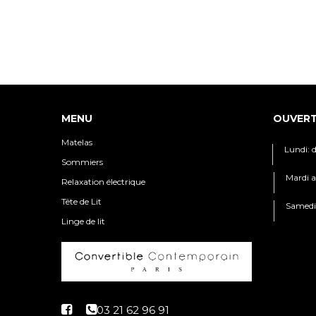
MENU
OUVER
Matelas
Lundi: 
Sommiers
Mardi a
Relaxation électrique
Tête de Lit
Samedi:
Linge de lit