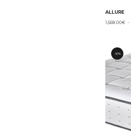
ALLURE
1,568.00
€
–
30%