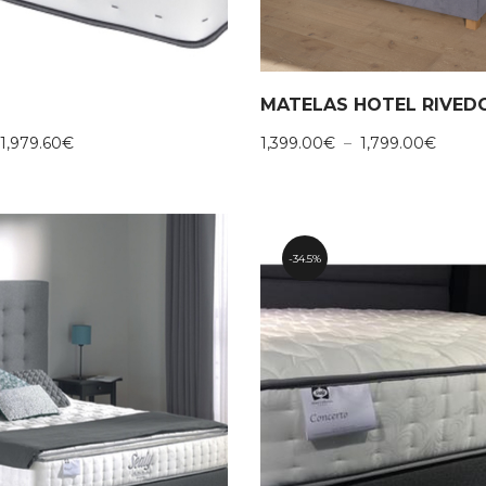
Plage
Plage
1,979.60
€
1,399.00
€
–
1,799.00
€
de
de
prix :
prix :
1,458.10€
1,399.
à
à
1,979.60€
1,799.
34.5%