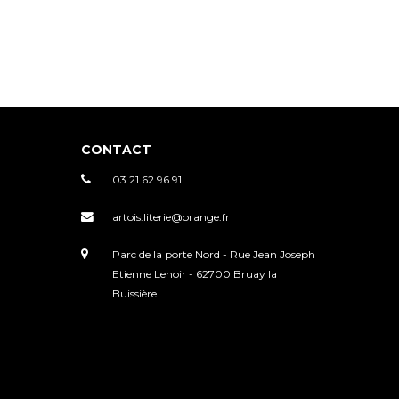
CONTACT
03 21 62 96 91
artois.literie@orange.fr
Parc de la porte Nord - Rue Jean Joseph
Etienne Lenoir - 62700 Bruay la
Buissière