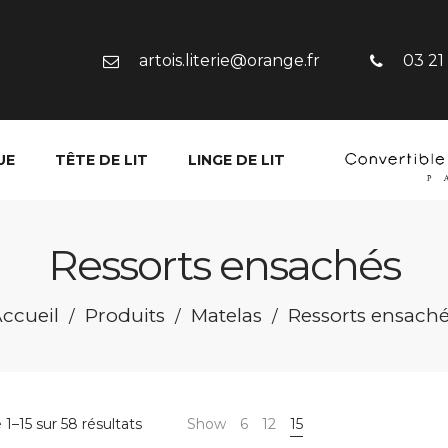
artois.literie@orange.fr
03 21
UE
TÊTE DE LIT
LINGE DE LIT
Ressorts ensachés
ccueil
Produits
Matelas
Ressorts ensach
/
/
/
Trié
1–15 sur 58 résultats
Show
6
12
15
par