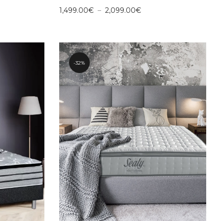
Plage
1,499.00
€
–
2,099.00
€
de
prix :
.00€
1,499.00€
à
.00€
2,099.00€
32%