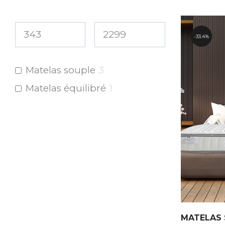
33.4%
Matelas souple
3
Matelas équilibré
1