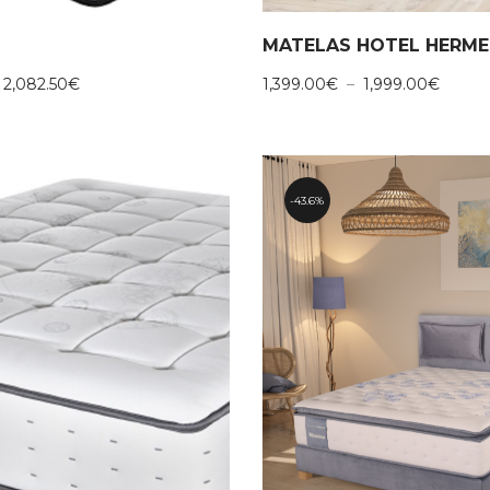
Plage
Plage
2,082.50
€
1,399.00
€
–
1,999.00
€
de
de
prix :
prix :
1,568.00€
1,399.
à
à
2,082.50€
1,999.
43.6%