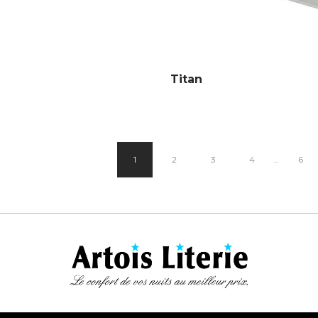
Titan
1
2
3
4
…
6