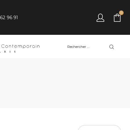
0
 62 96 91