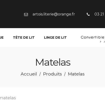
artois.literie@orange.fr
03 21
UE
TÊTE DE LIT
LINGE DE LIT
Matelas
Accueil
Produits
Matelas
/
/
matelas