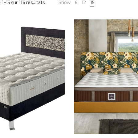
Trié
1–15 sur 116 résultats
Show
6
12
15
par
prix
croissant