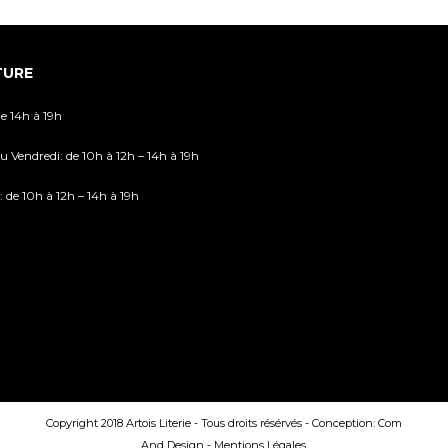
de 14h à 19h
u Vendredi: de 10h à 12h – 14h à 19h
 de 10h à 12h – 14h à 19h
Copyright 2018 Artois Literie - Tous droits résérvés - Conception:
Com
And Design
-
Mentions Légales