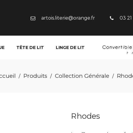
artois.literie@orange.fr
03 21
UE
TÊTE DE LIT
LINGE DE LIT
ccueil
Produits
Collection Générale
Rhod
/
/
/
Rhodes