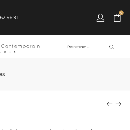
0
 62 96 91
es