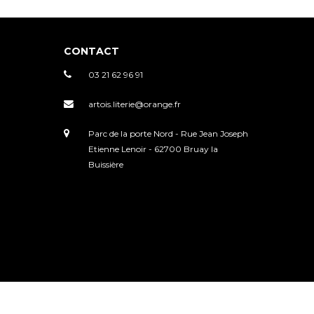
03 21 62 96 91
artois.literie@orange.fr
Parc de la porte Nord - Rue Jean Joseph
Etienne Lenoir - 62700 Bruay la
Buissière