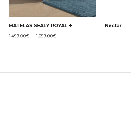
MATELAS SEALY ROYAL +
Nectar
Plage
1,499.00
€
–
1,699.00
€
de
prix :
1,499.00€
à
1,699.00€
MENU
OUVER