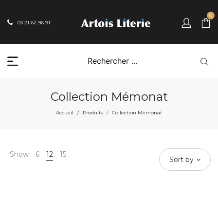
0
03 21 62 96 91
Collection Mémonat
Accueil
Produits
Collection Mémonat
/
/
Show
6
12
15
Sort by