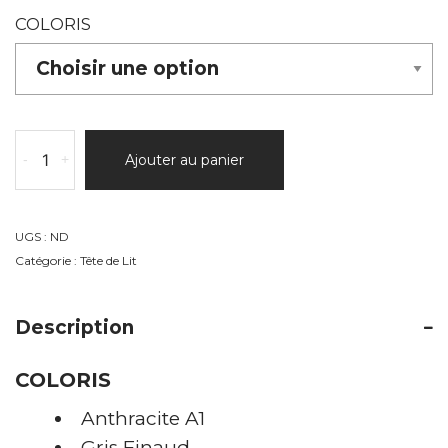
COLORIS
quantité
-
+
Ajouter au panier
de
TÊTE
DE
LIT
UGS :
ND
DÉCO
Catégorie :
Tête de Lit
Description
COLORIS
Anthracite A1
Gris Finaud