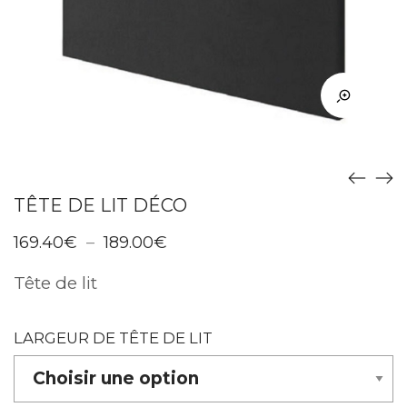
TÊTE DE LIT DÉCO
Plage
169.40
€
–
189.00
€
de
prix :
Tête de lit
169.40€
à
189.00€
LARGEUR DE TÊTE DE LIT