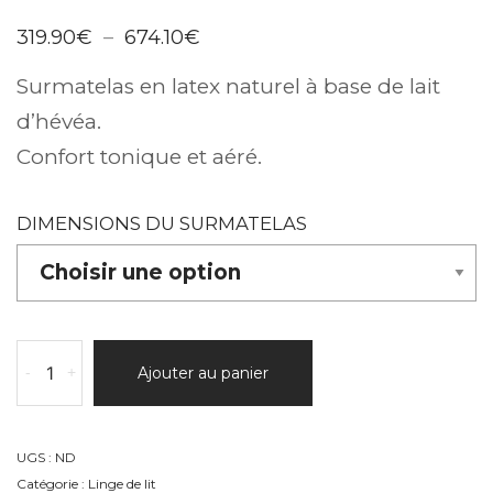
Plage
319.90
€
–
674.10
€
de
prix :
Surmatelas en latex naturel à base de lait
319.90€
à
d’hévéa.
674.10€
Confort tonique et aéré.
DIMENSIONS DU SURMATELAS
quantité
-
+
Ajouter au panier
de
Surmatelas
latex
naturel
UGS :
ND
Catégorie :
Linge de lit