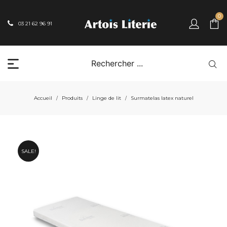
0
03 21 62 96 91
Accueil
Produits
Linge de lit
Surmatelas latex naturel
/
/
/
SALE!