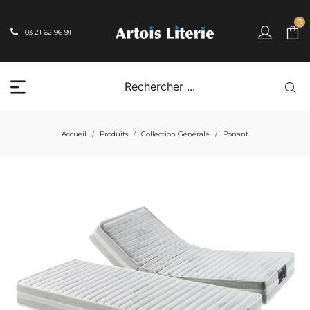
0
03 21 62 96 91
Accueil
Produits
Collection Générale
Ponant
/
/
/