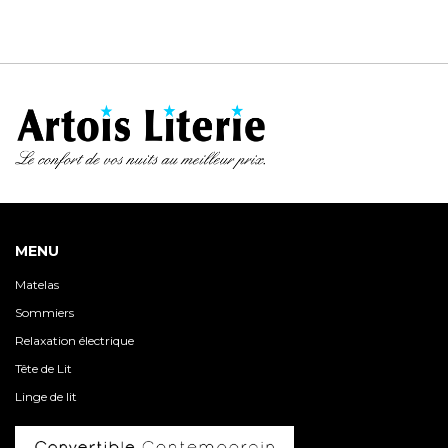
MENU
Matelas
Sommiers
Relaxation électrique
Tête de Lit
Linge de lit