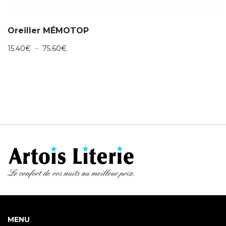
Oreiller MÉMOTOP
Plage
15.40
€
–
75.60
€
de
prix :
15.40€
à
75.60€
MENU