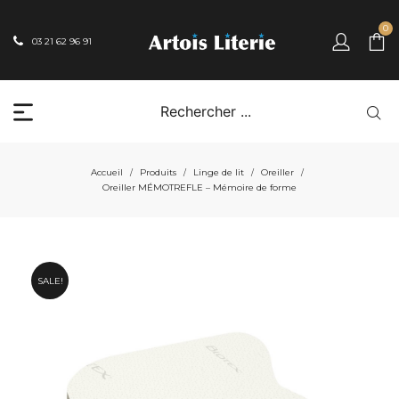
0
03 21 62 96 91
Accueil
Produits
Linge de lit
Oreiller
/
/
/
/
Oreiller MÉMOTREFLE – Mémoire de forme
SALE!