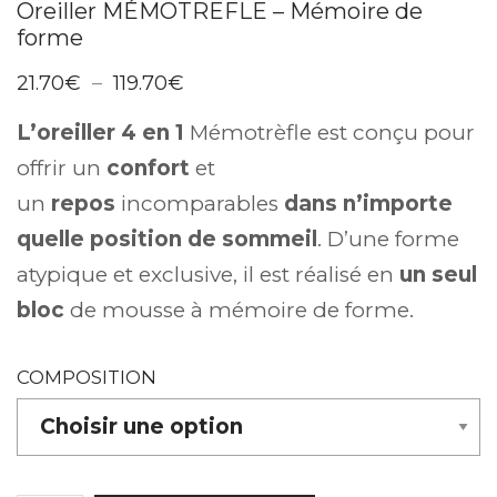
Oreiller MÉMOTREFLE – Mémoire de
forme
Plage
21.70
€
–
119.70
€
de
prix :
L’oreiller 4 en 1
Mémotrèfle est conçu pour
21.70€
à
offrir un
confort
et
119.70€
un
repos
incomparables
dans n’importe
quelle position de sommeil
. D’une forme
atypique et exclusive, il est réalisé en
un seul
bloc
de mousse à mémoire de forme.
COMPOSITION