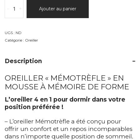
quantité
-
+
Ajouter au panier
de
Oreiller
MÉMOTREFLE
-
UGS :
ND
Mémoire
Catégorie :
Oreiller
de
forme
Description
OREILLER « MÉMOTRÈFLE » EN
MOUSSE À MÉMOIRE DE FORME
L’oreiller 4 en 1 pour dormir dans votre
position préférée !
– L’oreiller Mémotrèfle a été conçu pour
offrir un confort et un repos incomparables
dans n’importe quelle position de sommeil.