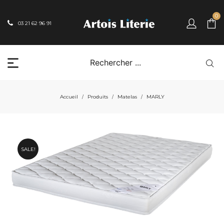
0
03 21 62 96 91
Accueil
Produits
Matelas
MARLY
/
/
/
SALE!