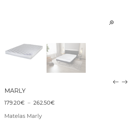
MARLY
Plage
179.20
€
–
262.50
€
de
prix :
Matelas Marly
179.20€
à
262.50€