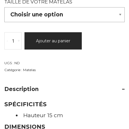
TAILLE DE VOTRE MATELAS
quantité
-
+
Ajouter au panier
de
MARLY
UGS :
ND
Catégorie :
Matelas
Description
SPÉCIFICITÉS
Hauteur 15 cm
DIMENSIONS