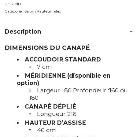
Bagatelle
UGS :
ND
mini
Catégorie :
Salon / Fauteuil relax
Description
DIMENSIONS DU CANAPÉ
ACCOUDOIR STANDARD
7 cm
MÉRIDIENNE (disponible en
option)
Largeur : 80 Profondeur :160 ou
180
CANAPÉ DÉPLIÉ
Longueur 216
HAUTEUR D’ASSISE
46 cm