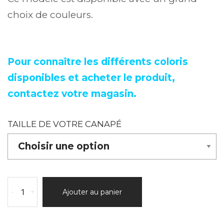
choix de couleurs.
Pour connaître les différents coloris
disponibles et acheter le produit,
contactez votre magasin.
TAILLE DE VOTRE CANAPÉ
quantité
-
+
Ajouter au panier
de
Canapé
convertible