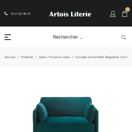
0
03 21 62 96 91
Accueil
Produits
Salon / Fauteuil relax
Canapé convertible Bagatelle mini
/
/
/