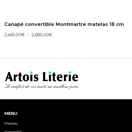
Canapé convertible Montmartre matelas 18 cm
Plage
2,465.00
€
–
2,685.00
€
de
prix :
2,465.00€
à
2,685.00€
MENU
Matelas
Sommiers