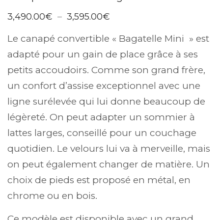
Plage
3,490.00
€
–
3,595.00
€
de
prix :
Le canapé convertible « Bagatelle Mini » est
3,490.00€
à
adapté pour un gain de place grâce à ses
3,595.00€
petits accoudoirs. Comme son grand frère,
un confort d’assise exceptionnel avec une
ligne surélevée qui lui donne beaucoup de
légèreté. On peut adapter un sommier à
lattes larges, conseillé pour un couchage
quotidien. Le velours lui va à merveille, mais
on peut également changer de matière. Un
choix de pieds est proposé en métal, en
chrome ou en bois.
Ce modèle est disponible avec un grand