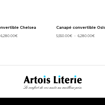
nvertible Chelsea
Canapé convertible Osl
Plage
Plage
6,280.00
€
5,550.00
€
–
6,280.00
€
de
de
prix :
prix :
5,550.00€
5,550
à
à
6,280.00€
6,280