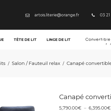
artois.literie@orange.fr
03 21
UE
TÊTE DE LIT
LINGE DE LIT
its
Salon / Fauteuil relax
Canapé convertible
/
/
Canapé converti
5,790.00
€
–
6,395.00
€