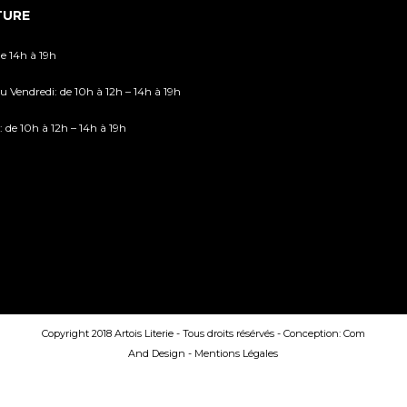
TURE
de 14h à 19h
u Vendredi: de 10h à 12h – 14h à 19h
 de 10h à 12h – 14h à 19h
Copyright 2018 Artois Literie - Tous droits résérvés - Conception:
Com
And Design
-
Mentions Légales