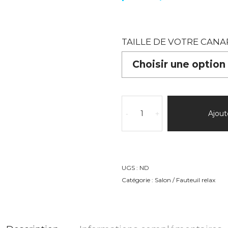
TAILLE DE VOTRE CANA
quantité
de
Ajout
-
+
Canapé
convertible
Bagatelle
angle
UGS :
ND
Catégorie :
Salon / Fauteuil relax