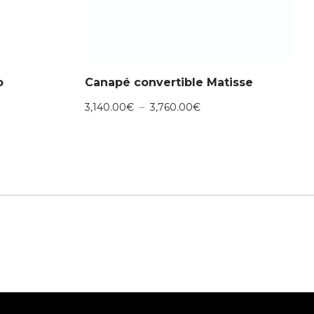
o
Canapé convertible Matisse
Plage
3,140.00
€
–
3,760.00
€
de
prix :
.00€
3,140.00€
à
.00€
3,760.00€