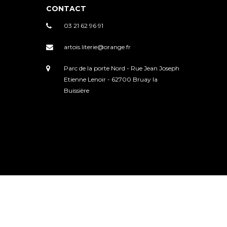
CONTACT
03 21 62 96 91
artois.literie@orange.fr
Parc de la porte Nord - Rue Jean Joseph
Etienne Lenoir - 62700 Bruay la
Buissière