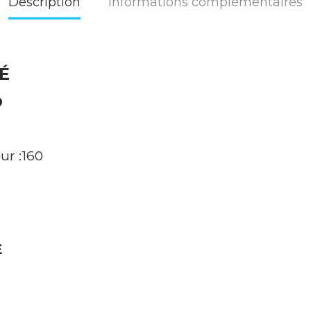
Description
Informations complémentaires
É
D
ur :160
E