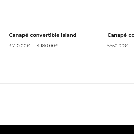
Canapé convertible Island
Canapé co
Plage
3,710.00
€
–
4,180.00
€
5,550.00
€
–
de
prix :
3,710.00€
à
4,180.00€