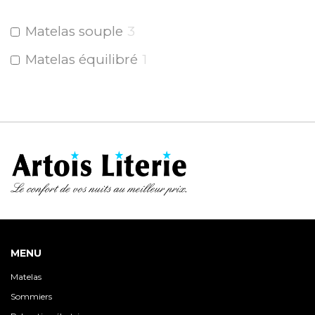
Matelas souple
3
Matelas équilibré
1
MENU
Matelas
Sommiers