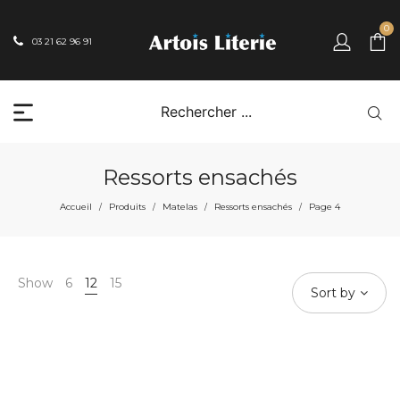
0
03 21 62 96 91
Ressorts ensachés
Accueil
Produits
Matelas
Ressorts ensachés
Page 4
/
/
/
/
Show
6
12
15
Sort by