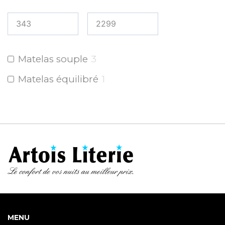
Matelas souple
3
Matelas équilibré
1
MENU