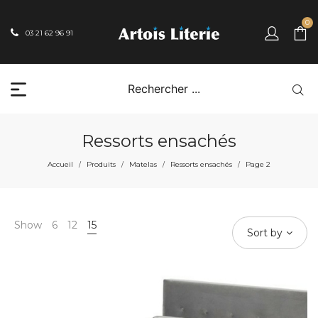
0
03 21 62 96 91
Ressorts ensachés
Accueil
Produits
Matelas
Ressorts ensachés
Page 2
/
/
/
/
Show
6
12
15
Sort by