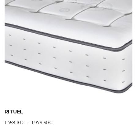
RITUEL
Plage
1,458.10
€
–
1,979.60
€
de
prix :