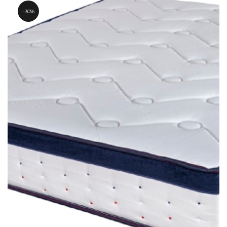
610.40€
30%