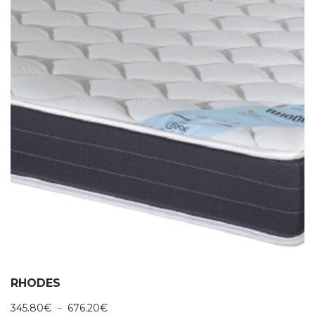
RHODES
Plage
345.80
€
–
676.20
€