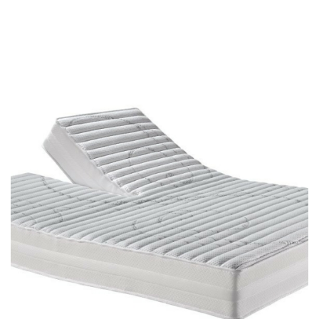
prix :
223.30€
à
380.10€