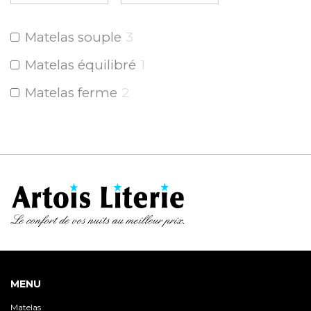
Matelas souple
3
Matelas équilibré
1
Matelas ferme
2
MENU
Matelas