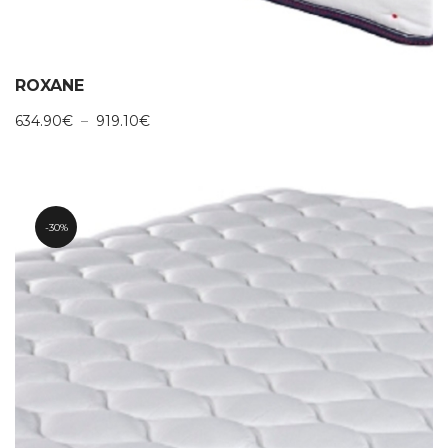
ROXANE
Plage
634.90
€
–
919.10
€
de
prix :
634.90€
à
919.10€
30%