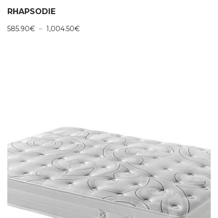
RHAPSODIE
Plage
585.90
€
–
1,004.50
€
de
prix :
585.90€
à
1,004.50€