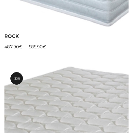
ROCK
Plage
487.90
€
–
585.90
€
de
prix :
487.90€
à
585.90€
30%