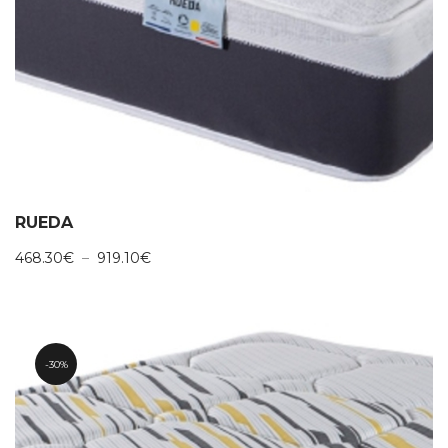
RUEDA
Plage
468.30
€
–
919.10
€
de
prix :
468.30€
à
919.10€
30%