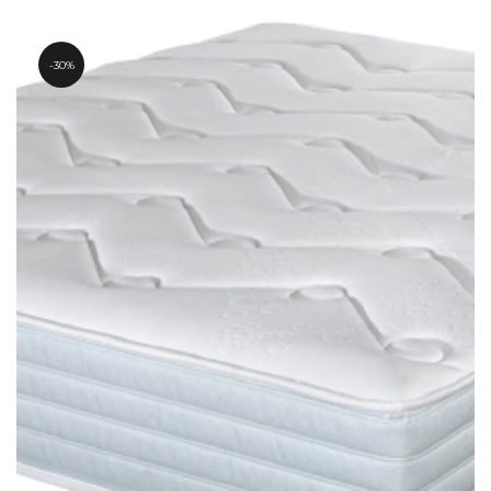
1,458.10€
à
1,979.60€
30%