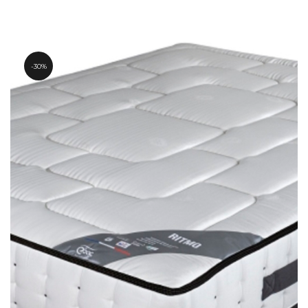
de
prix :
345.80€
à
676.20€
30%