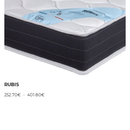
RUBIS
Plage
252.70
€
–
401.80
€
de
prix :
252.70€
à
401.80€