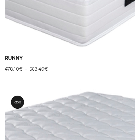
RUNNY
Plage
478.10
€
–
568.40
€
de
prix :
478.10€
à
568.40€
30%