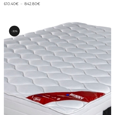
Plage
610.40
€
–
842.80
€
de
prix :
610.40€
à
842.80€
30%