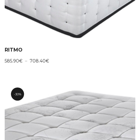
RITMO
Plage
585.90
€
–
708.40
€
de
prix :
585.90€
à
708.40€
30%