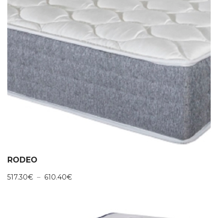
RODEO
Plage
517.30
€
–
610.40
€
de
prix :
517.30€
à