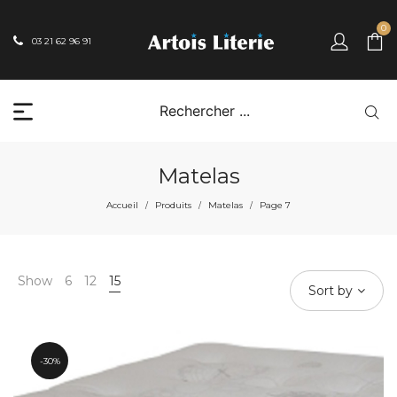
0
03 21 62 96 91
Matelas
Accueil
Produits
Matelas
Page 7
/
/
/
Show
6
12
15
Sort by
30%