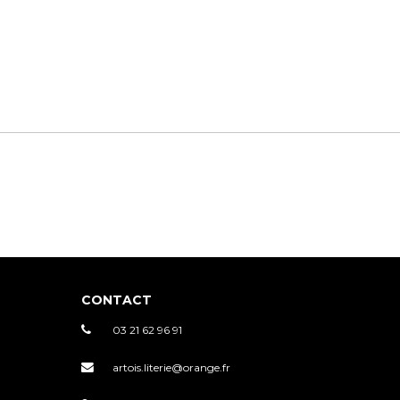
CONTACT
03 21 62 96 91
artois.literie@orange.fr