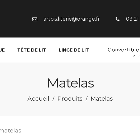
artois.literie@orange.fr
03 21
UE
TÊTE DE LIT
LINGE DE LIT
Matelas
Accueil
Produits
Matelas
/
/
matelas