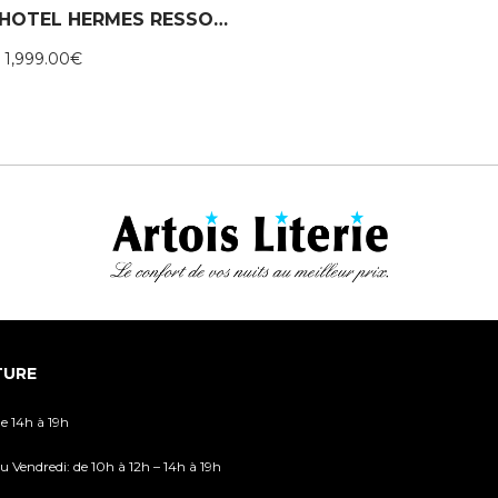
MATELAS HOTEL HERMES RESSORTS ENSACHES MOUSSE A MEMOIRE
Plage
1,999.00
€
de
prix :
1,399.00€
à
1,999.00€
TURE
de 14h à 19h
u Vendredi: de 10h à 12h – 14h à 19h