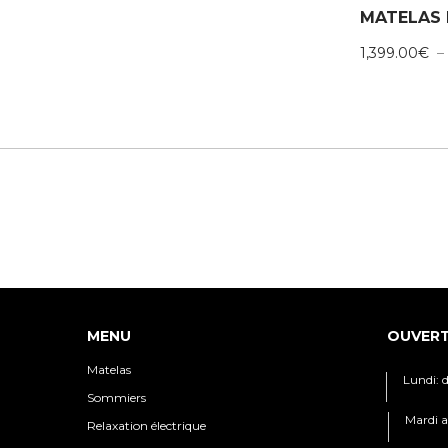
1,399.00
€
–
MENU
OUVER
Matelas
Lundi: 
Sommiers
Mardi a
Relaxation électrique