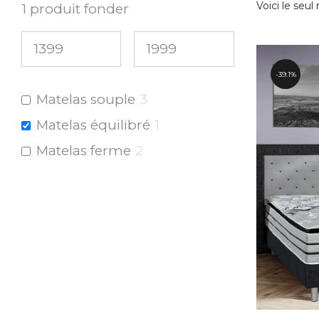
Voici le seul 
1
produit fonder
39.1%
Matelas souple
3
Matelas équilibré
1
Matelas ferme
2