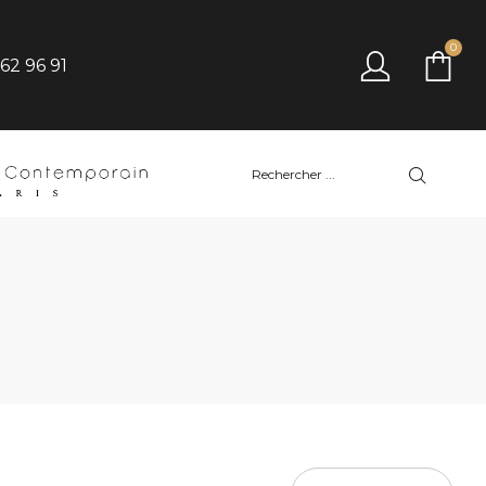
0
 62 96 91