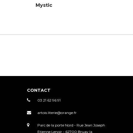
Mystic
CONTACT
03 21 62 96 91
artois.literie@orange.fr
Parc de la porte Nord - Rue Jean Joseph
Etienne Lenoir - 62700 Bruay la