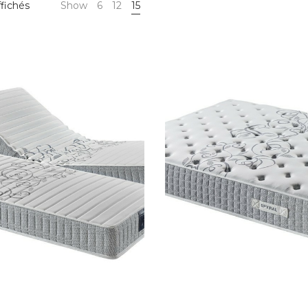
Trié
ffichés
Show
6
12
15
du
plus
récent
au
plus
ancien