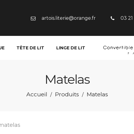
artois.literie@orange.fr
03 21
UE
TÊTE DE LIT
LINGE DE LIT
Matelas
Accueil
Produits
Matelas
/
/
matelas