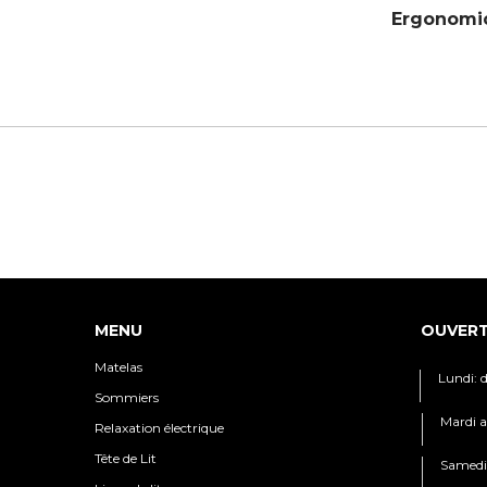
Ergonomi
MENU
OUVER
Matelas
Lundi: 
Sommiers
Mardi a
Relaxation électrique
Tête de Lit
Samedi: