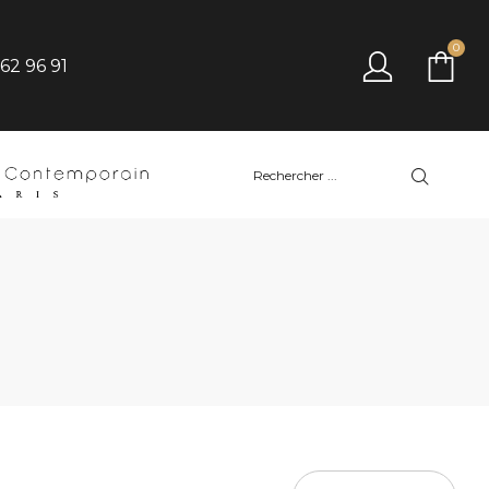
0
 62 96 91