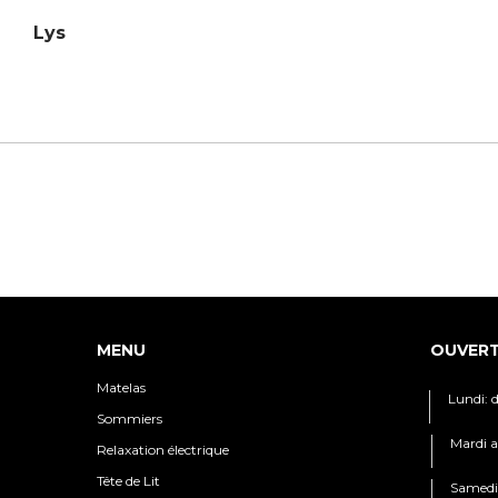
Lys
MENU
OUVER
Matelas
Lundi: 
Sommiers
Mardi a
Relaxation électrique
Tête de Lit
Samedi: