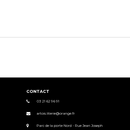
CONTACT
03 21 62 96 91
artois.literie@orange.fr
Parc de la porte Nord - Rue Jean Joseph