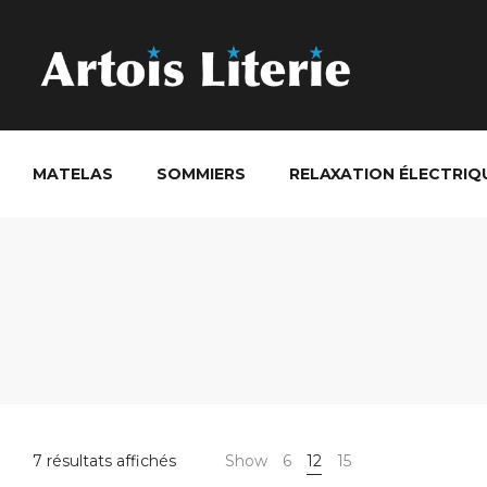
MATELAS
SOMMIERS
RELAXATION ÉLECTRIQ
Trié
7 résultats affichés
Show
6
12
15
par