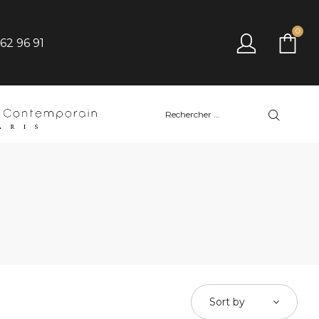
0
 62 96 91
Sort by