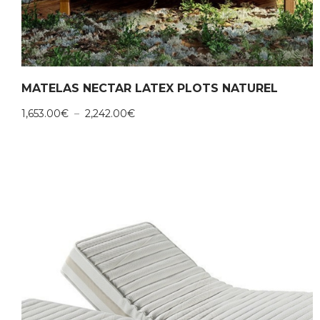
MATELAS NECTAR LATEX PLOTS NATUREL
Plage
1,653.00
€
–
2,242.00
€
de
prix :
1,653.00€
à
2,242.00€