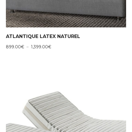
ATLANTIQUE LATEX NATUREL
Plage
899.00
€
–
1,399.00
€
de
prix :
899.00€
à
1,399.00€